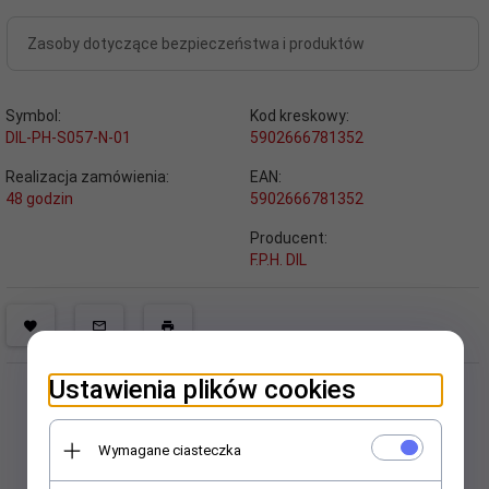
Zasoby dotyczące bezpieczeństwa i produktów
Symbol:
Kod kreskowy:
DIL-PH-S057-N-01
5902666781352
Realizacja zamówienia:
EAN:
48 godzin
5902666781352
Producent:
F.P.H. DIL
Ustawienia plików cookies
Wymagane ciasteczka