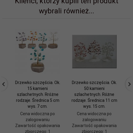
Klienci, którzy kupili ten produkt
wybrali również...
Drzewko szczęścia. Ok.
Drzewko szczęścia. Ok.
Dr
15 kamieni
50 kamieni
szlachetnych. Rróżne
szlachetnych. Różne
sz
rodzaje. Średnica 5 cm
rodzaje. Średnica 11 cm
wys. 7 cm.
wys. 15 cm.
Cena widoczna po
Cena widoczna po
zalogowaniu
zalogowaniu
Zawartość opakowania
Zawartość opakowania
Z
zbiorczego: 1
zbiorczego: 1