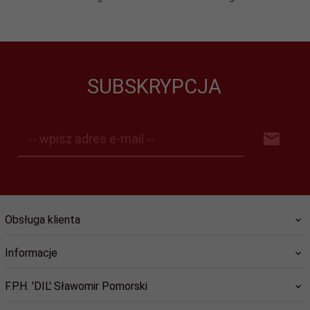
SUBSKRYPCJA
-- wpisz adres e-mail --
Obsługa klienta
Informacje
F.P.H. 'DIL' Sławomir Pomorski