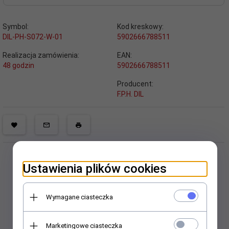
Symbol:
Kod kreskowy:
DIL-PH-S072-W-01
5902666788511
Realizacja zamówienia:
EAN:
48 godzin
5902666788511
Producent:
F.P.H. DIL
Ustawienia plików cookies
Wymagane ciasteczka
Polecamy
Marketingowe ciasteczka