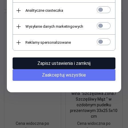
zalogowaniu
zalogowaniu
Analityczne ciasteczka
Wysyłanie danych marketingowych
Reklamy spersonalizowane
Zapisz ustawienia i zamknij
Zaakceptuj wszystkie
Mydło w płynie 50 urodziny.
Zestaw prezentowy z
500 ml
dwoma kubkami,
herbatkami i kieliszkami do
wina "Szczęśliwa Żona /
Szczęśliwy Mąż " w
ozdobnym pudełku
prezentowym 33x25.5x10
cm
Cena widoczna po
Cena widoczna po