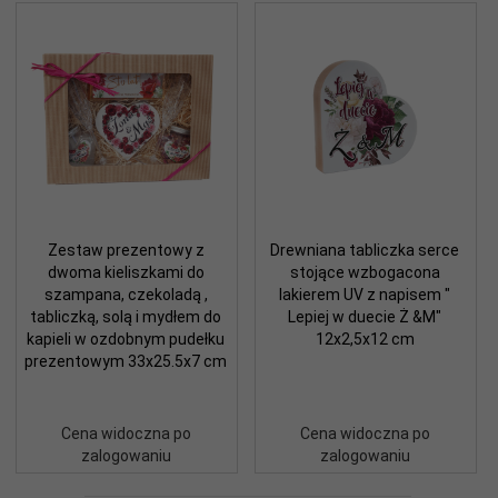
Zestaw prezentowy z
Drewniana tabliczka serce
dwoma kieliszkami do
stojące wzbogacona
szampana, czekoladą ,
lakierem UV z napisem "
tabliczką, solą i mydłem do
Lepiej w duecie Ż &M"
kapieli w ozdobnym pudełku
12x2,5x12 cm
prezentowym 33x25.5x7 cm
Cena widoczna po
Cena widoczna po
zalogowaniu
zalogowaniu