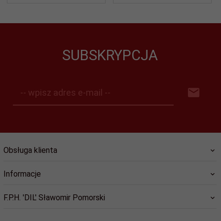
SUBSKRYPCJA
-- wpisz adres e-mail --
Obsługa klienta
Informacje
F.P.H. 'DIL' Sławomir Pomorski