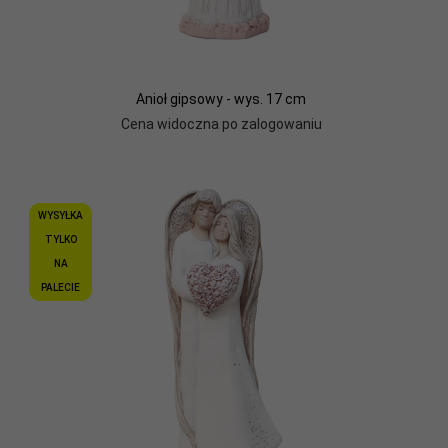
Anioł gipsowy - wys. 17 cm
Cena widoczna po zalogowaniu
WYSYŁKA
TYLKO
NA
PALECIE