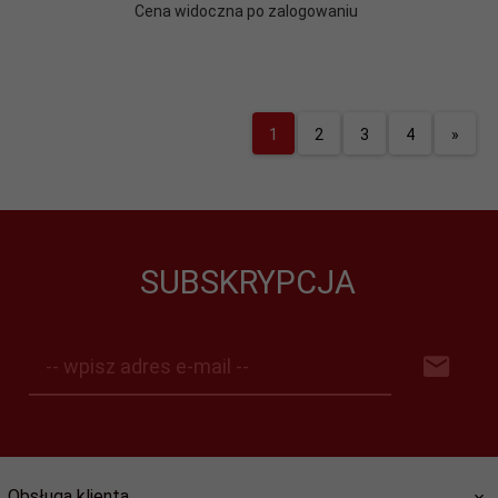
Cena widoczna po zalogowaniu
1
2
3
4
»
SUBSKRYPCJA
-- wpisz adres e-mail --
Obsługa klienta