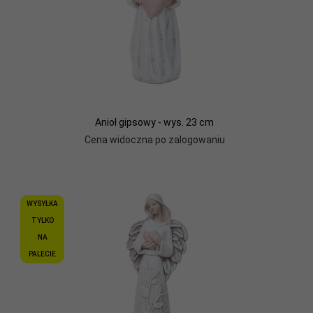
Anioł gipsowy - wys. 23 cm
Cena widoczna po zalogowaniu
WYSYŁKA
TYLKO
NA
PALECIE