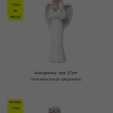
TYLKO
NA
PALECIE
Anioł gipsowy - wys. 27 cm
Cena widoczna po zalogowaniu
WYSYŁKA
TYLKO