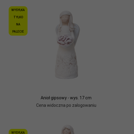
WYSYŁKA
TYLKO
NA
PALECIE
Anioł gipsowy - wys. 17 cm
Cena widoczna po zalogowaniu
WYSYŁKA