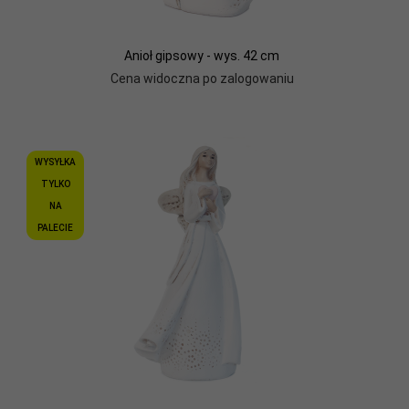
Anioł gipsowy - wys. 42 cm
Cena widoczna po zalogowaniu
WYSYŁKA
TYLKO
NA
PALECIE