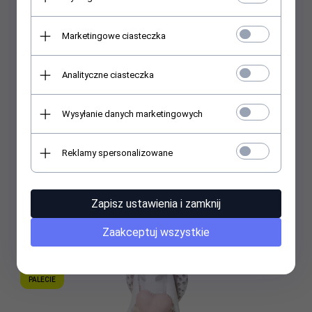
Marketingowe ciasteczka
Analityczne ciasteczka
Wysyłanie danych marketingowych
Anioł gipsowy - wys. 23 cm
Reklamy spersonalizowane
Cena widoczna po zalogowaniu
Zapisz ustawienia i zamknij
WYSYŁKA
Zaakceptuj wszystkie
TYLKO
NA
PALECIE