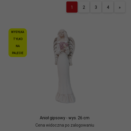
1
2
3
4
»
WYSYŁKA
TYLKO
NA
PALECIE
Anioł gipsowy - wys. 26 cm
Cena widoczna po zalogowaniu