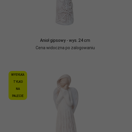
Anioł gipsowy - wys. 24 cm
Cena widoczna po zalogowaniu
WYSYŁKA
TYLKO
NA
PALECIE