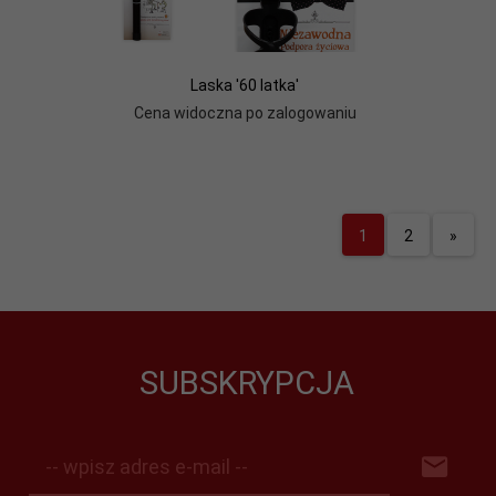
Laska '60 latka'
Cena widoczna po zalogowaniu
1
2
»
SUBSKRYPCJA
-- wpisz adres e-mail --