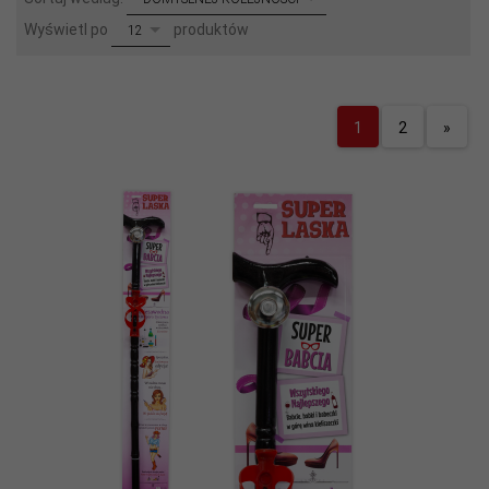
pop
Wyświetl po
produktów
12
1
2
»