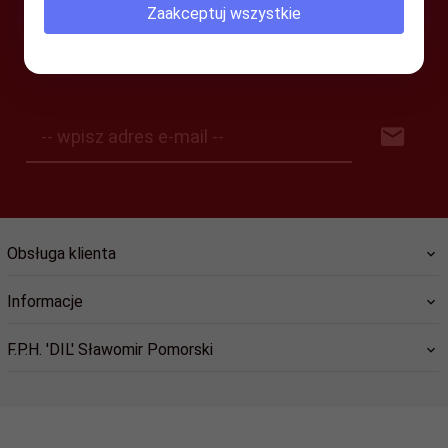
Zaakceptuj wszystkie
SUBSKRYPCJA
-- wpisz adres e-mail --
Obsługa klienta
Informacje
F.P.H. 'DIL' Sławomir Pomorski