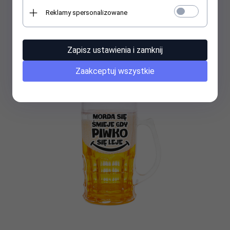
Art. dekoracyjny sztuczny kufel do piwa z napisem " Król
Reklamy spersonalizowane
melanżu ". Wysokość 15,5 cm
Cena widoczna po zalogowaniu
Zapisz ustawienia i zamknij
Zaakceptuj wszystkie