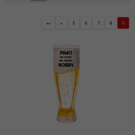
««
«
5
6
7
8
9