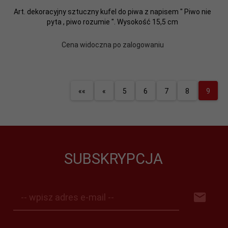
Art. dekoracyjny sztuczny kufel do piwa z napisem " Piwo nie
pyta , piwo rozumie ". Wysokość 15,5 cm
Cena widoczna po zalogowaniu
««
«
5
6
7
8
9
SUBSKRYPCJA
-- wpisz adres e-mail --