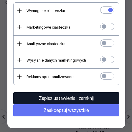
dostępu do zawartości bez naruszenia konstrukcji.
Wymagane ciasteczka
Marketingowe ciasteczka
Polecamy
Analityczne ciasteczka
Wysyłanie danych marketingowych
Reklamy spersonalizowane
Zapisz ustawienia i zamknij
Zaakceptuj wszystkie
SKARBONKA METALOWA
Skarbonka metalowa z
10 PLN
napisem 'Kasa na
czarną godzinę'.