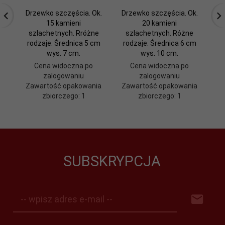
Drzewko szczęścia. Ok.
Drzewko szczęścia. Ok.
Dr
15 kamieni
20 kamieni
szlachetnych. Rróżne
szlachetnych. Różne
rodzaje. Średnica 5 cm
rodzaje. Średnica 6 cm
ro
wys. 7 cm.
wys. 10 cm.
Cena widoczna po
Cena widoczna po
zalogowaniu
zalogowaniu
Zawartość opakowania
Zawartość opakowania
Z
zbiorczego: 1
zbiorczego: 1
SUBSKRYPCJA
-- wpisz adres e-mail --