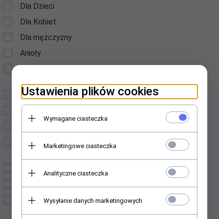
Dla Dzieci
Dla Kobiet
Dla mężczyzny
Anioły
Breloczki do kluczy,
Zawieszki
Ustawienia plików cookies
Gadżety do alkoholu
Czekolady
Wymagane ciasteczka
Herbatki - Krówki
Deski drewniane
Marketingowe ciasteczka
okazjonalne
Dyplomy
Analityczne ciasteczka
Dewocjonalia
Dodatki do domu i
Wysyłanie danych marketingowych
ogrodu