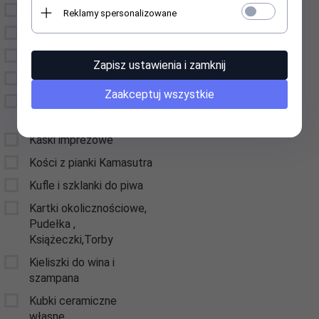
Etui na okulary
Reklamy spersonalizowane
Drzewka Szczęścia
Figury i Figurki
Zapisz ustawienia i zamknij
Gry
Zaakceptuj wszystkie
Kamizelki odblaskowe z
nadrukiem
Kaski imprezowe
Kości z pianki Kamasutra
Kufle i szklanki do piwa
Kartki okolicznościowe,
Pudełka ,
Książeczki,Torby
Kieliszki do wina i
szampana
Kubki ceramiczne
własne