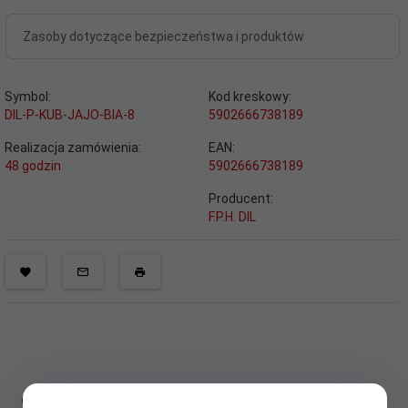
Zasoby dotyczące bezpieczeństwa i produktów
Symbol:
Kod kreskowy:
DIL-P-KUB-JAJO-BIA-8
5902666738189
Realizacja zamówienia:
EAN:
48 godzin
5902666738189
Producent:
F.P.H. DIL
OPIS PRODUKTU