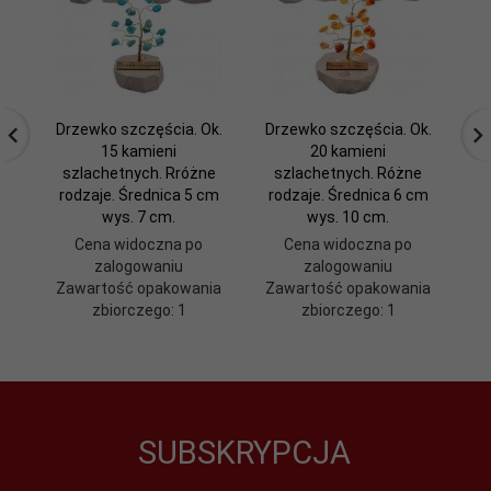
Drzewko szczęścia. Ok.
Drzewko szczęścia. Ok.
Dr
15 kamieni
20 kamieni
szlachetnych. Rróżne
szlachetnych. Różne
rodzaje. Średnica 5 cm
rodzaje. Średnica 6 cm
ro
wys. 7 cm.
wys. 10 cm.
Cena widoczna po
Cena widoczna po
zalogowaniu
zalogowaniu
Zawartość opakowania
Zawartość opakowania
Z
zbiorczego: 1
zbiorczego: 1
SUBSKRYPCJA