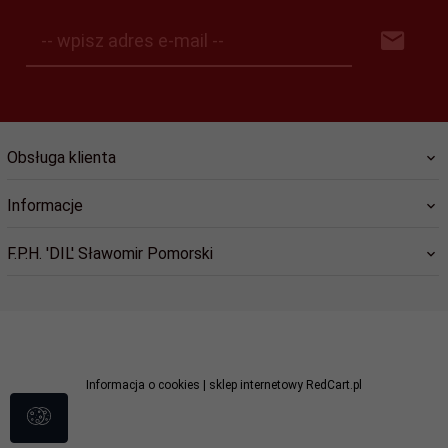
-- wpisz adres e-mail --
Obsługa klienta
Informacje
F.P.H. 'DIL' Sławomir Pomorski
sklep@dil.pl
Informacja o cookies
|
sklep internetowy
RedCart.pl