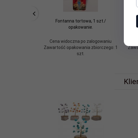
Fontanna tortowa, 1 szt./
Drz
opakowanie.
s
Cena widoczna po zalogowaniu
C
Zawartość opakowania zbiorczego: 1
Zawa
szt.
Klie