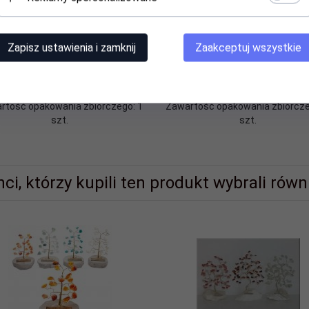
Zapisz ustawienia i zamknij
Zaakceptuj wszystkie
ewko szczęścia. Ok. 20 kamieni
Drzewko szczęścia. Ok. 100 ka
zlachetnych. Różne rodzaje.
szlachetnych. Średnica 17 cm 
Średnica 6 cm wys. 10 cm.
23 cm.
ena widoczna po zalogowaniu
Cena widoczna po zalogowan
rtość opakowania zbiorczego: 1
Zawartość opakowania zbiorcze
szt.
szt.
nci, którzy kupili ten produkt wybrali równi