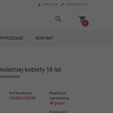
Zaloguj się
Zarejestruj mnie
0
YPRZEDAŻE
KONTAKT
oletniej kobiety 18 lat
 zalogowaniu
Kod kreskowy:
Realizacja
1
5902666742940
zamówienia:
48 godzin
Producent: