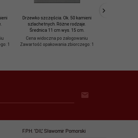
ieni
Drzewko szczęścia. Ok. 50 kamieni
Drzewko szczęśc
.
szlachetnych. Różne rodzaje.
szlachetnych. Ś
.
Średnica 11 cm wys. 15 cm.
2
iu
Cena widoczna po zalogowaniu
Cena widoczn
go: 1
Zawartość opakowania zbiorczego: 1
Zawartość opako
F.P.H. 'DIL' Sławomir Pomorski