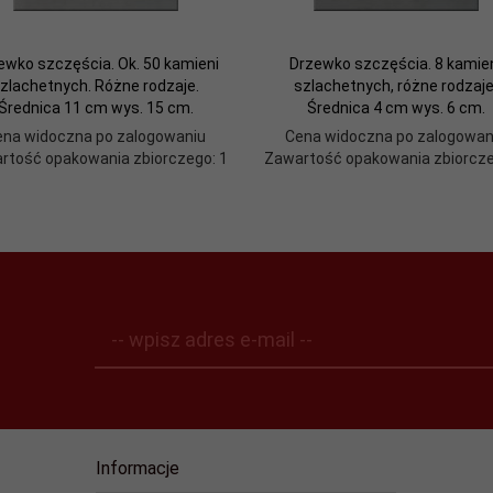
ewko szczęścia. Ok. 50 kamieni
Drzewko szczęścia. 8 kamie
zlachetnych. Różne rodzaje.
szlachetnych, różne rodzaje
Średnica 11 cm wys. 15 cm.
Średnica 4 cm wys. 6 cm.
ena widoczna po zalogowaniu
Cena widoczna po zalogowan
rtość opakowania zbiorczego: 1
Zawartość opakowania zbiorcze
-- wpisz adres e-mail --
Informacje