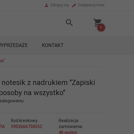
Zaloguj się
Zarejestruj mnie
0
YPRZEDAŻE
KONTAKT
ko"
notesik z nadrukiem "Zapiski
sposoby na wszystko"
 zalogowaniu
Kod kreskowy:
Realizacja
ZIA
5902666758552
zamówienia:
48 godzin