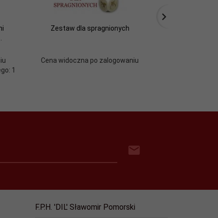
ni
Zestaw dla spragnionych
Zestaw
.
iu
Cena widoczna po zalogowaniu
Cena widoczn
go: 1
F.P.H. 'DIL' Sławomir Pomorski