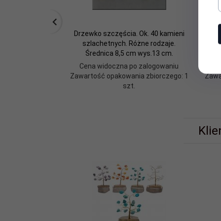
Drzewko szczęścia. Ok. 40 kamieni
Drz
szlachetnych. Różne rodzaje.
s
Średnica 8,5 cm wys.13 cm.
Cena widoczna po zalogowaniu
C
Zawartość opakowania zbiorczego: 1
Zawa
szt.
Klie