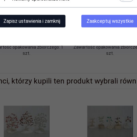
Zapisz ustawienia i zamknij
Zaakceptuj wszystkie
ewko szczęścia. Ok. 20 kamieni
Statuetka 'Na 10 rocznicę ślu
zlachetnych. Różne rodzaje.
Średnica 6 cm wys. 10 cm.
ena widoczna po zalogowaniu
Cena widoczna po zalogowan
rtość opakowania zbiorczego: 1
Zawartość opakowania zbiorcze
szt.
szt.
nci, którzy kupili ten produkt wybrali równi