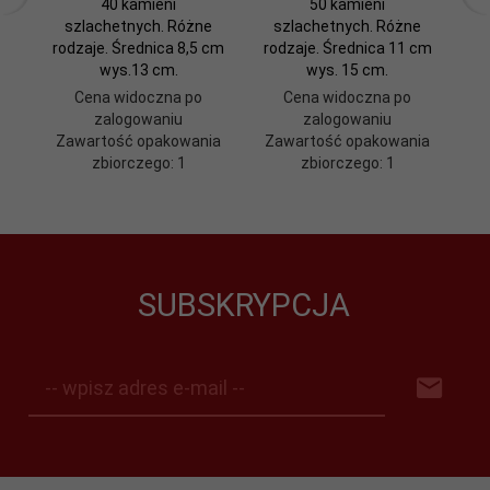
40 kamieni
50 kamieni
szlachetnych. Różne
szlachetnych. Różne
sz
rodzaje. Średnica 8,5 cm
rodzaje. Średnica 11 cm
wys.13 cm.
wys. 15 cm.
Cena widoczna po
Cena widoczna po
zalogowaniu
zalogowaniu
Zawartość opakowania
Zawartość opakowania
Z
zbiorczego: 1
zbiorczego: 1
SUBSKRYPCJA
-- wpisz adres e-mail --