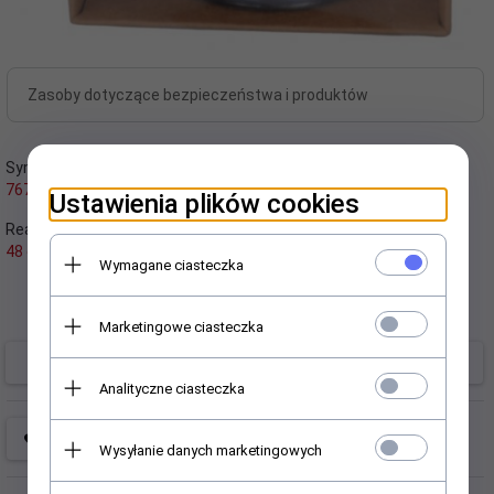
Zasoby dotyczące bezpieczeństwa i produktów
Symbol:
Kod kreskowy:
7674
5902693640493
Ustawienia plików cookies
Realizacja zamówienia:
EAN:
48 godzin
5902693640493
Wymagane ciasteczka
Producent:
Brak
Marketingowe ciasteczka
Brak
Analityczne ciasteczka
Wysyłanie danych marketingowych