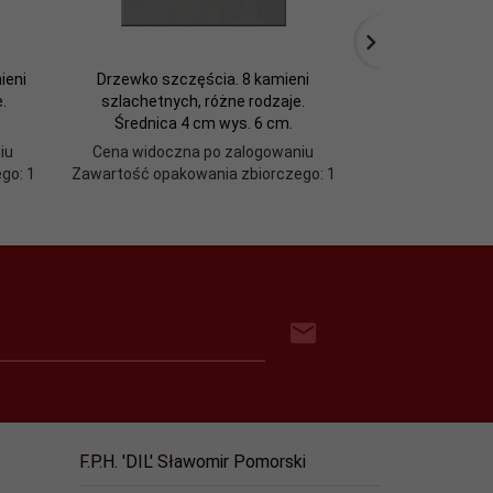
ieni
Drzewko szczęścia. 8 kamieni
FONTANNA TOR
.
szlachetnych, różne rodzaje.
.
Średnica 4 cm wys. 6 cm.
iu
Cena widoczna po zalogowaniu
Cena widoczn
go: 1
Zawartość opakowania zbiorczego: 1
Zawartość opako
F.P.H. 'DIL' Sławomir Pomorski