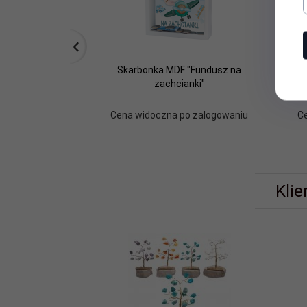
Skarbonka MDF "Fundusz na
Ramk
zachcianki"
Cena widoczna po zalogowaniu
C
Klie