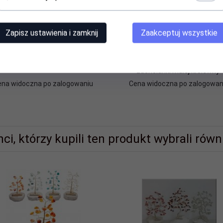
Zapisz ustawienia i zamknij
Zaakceptuj wszystkie
a na zdjęcia z odciskaną stópką
Skarbonka PCV z wciskany
wieczkiem i uchwytem "Na
zachcianki małej królewny"
ena widoczna po zalogowaniu
Cena widoczna po zalogowan
nci, którzy kupili ten produkt wybrali równi