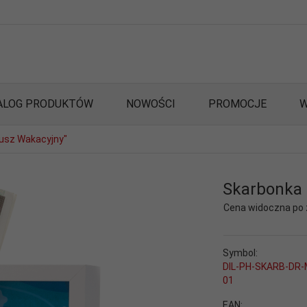
ALOG PRODUKTÓW
NOWOŚCI
PROMOCJE
W
usz Wakacyjny"
Skarbonka
Cena widoczna po
Symbol:
DIL-PH-SKARB-DR-
01
EAN: