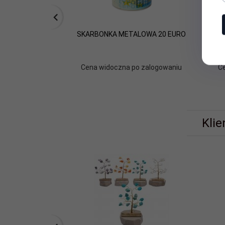
SKARBONKA METALOWA 20 EURO
SK
Cena widoczna po zalogowaniu
C
Klie