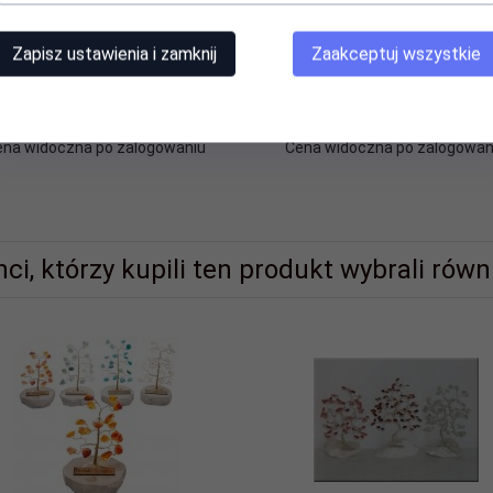
Zapisz ustawienia i zamknij
Zaakceptuj wszystkie
ARBONKA METALOWA 100 PLN
Skarbonka metalowa z napis
'Kasa na czarną godzinę'. Roz
12x10 cm
ena widoczna po zalogowaniu
Cena widoczna po zalogowan
nci, którzy kupili ten produkt wybrali równi