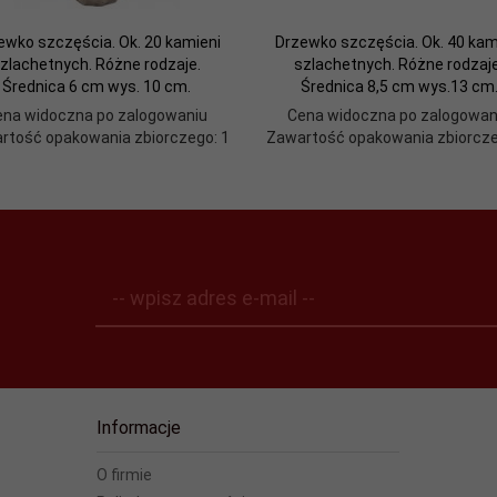
ewko szczęścia. Ok. 20 kamieni
Drzewko szczęścia. Ok. 40 kam
zlachetnych. Różne rodzaje.
szlachetnych. Różne rodzaje
Średnica 6 cm wys. 10 cm.
Średnica 8,5 cm wys.13 cm
ena widoczna po zalogowaniu
Cena widoczna po zalogowan
rtość opakowania zbiorczego: 1
Zawartość opakowania zbiorcze
-- wpisz adres e-mail --
Informacje
O firmie