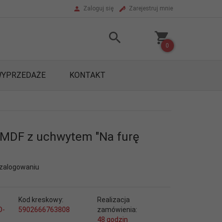
Zaloguj się
Zarejestruj mnie
0
YPRZEDAŻE
KONTAKT
MDF z uchwytem "Na furę
 zalogowaniu
Kod kreskowy:
Realizacja
D-
5902666763808
zamówienia:
48 godzin