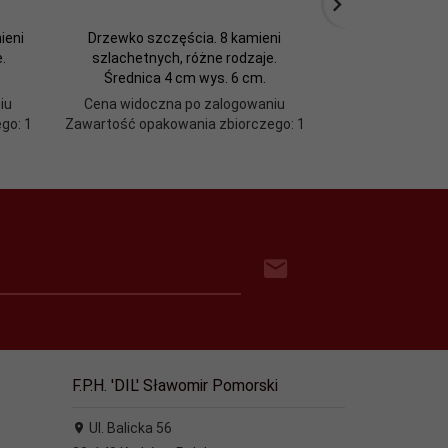
ieni
Drzewko szczęścia. 8 kamieni
FONTANNA TOR
.
szlachetnych, różne rodzaje.
.
Średnica 4 cm wys. 6 cm.
iu
Cena widoczna po zalogowaniu
Cena widoczn
go: 1
Zawartość opakowania zbiorczego: 1
Zawartość opako
F.P.H. 'DIL' Sławomir Pomorski
Ul. Balicka 56