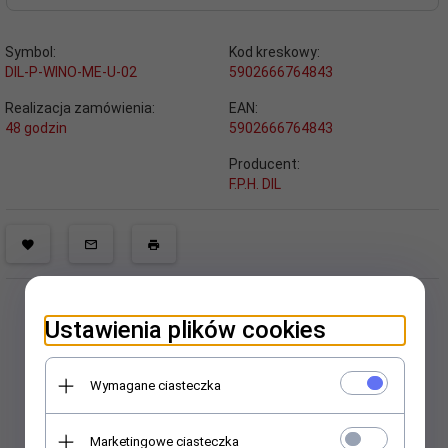
Symbol:
Kod kreskowy:
DIL-P-WINO-ME-U-02
5902666764843
Realizacja zamówienia:
EAN:
48 godzin
5902666764843
Producent:
F.P.H. DIL
Ustawienia plików cookies
Wymagane ciasteczka
Polecamy
Marketingowe ciasteczka