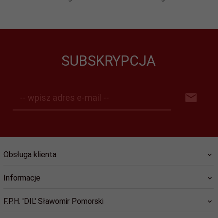
SUBSKRYPCJA
-- wpisz adres e-mail --
Obsługa klienta
Informacje
F.P.H. 'DIL' Sławomir Pomorski