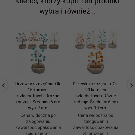
Klienci, którzy kupili ten produkt
wybrali również...
Drzewko szczęścia. Ok.
Drzewko szczęścia. Ok.
Dr
15 kamieni
20 kamieni
szlachetnych. Rróżne
szlachetnych. Różne
rodzaje. Średnica 5 cm
rodzaje. Średnica 6 cm
ro
wys. 7 cm.
wys. 10 cm.
Cena widoczna po
Cena widoczna po
zalogowaniu
zalogowaniu
Zawartość opakowania
Zawartość opakowania
Z
zbiorczego: 1
zbiorczego: 1