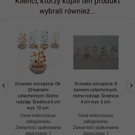
Klienci, którzy kupili ten produkt
wybrali również...
Drzewko szczęścia. Ok.
Drzewko szczęścia. 8
20 kamieni
kamieni szlachetnych,
szlachetnych. Różne
różne rodzaje. Średnica
rodzaje. Średnica 6 cm
4 cm wys. 6 cm.
wys. 10 cm.
Cena widoczna po
Cena widoczna po
zalogowaniu
zalogowaniu
Zawartość opakowania
Zawartość opakowania
Z
zbiorczego: 1
zbiorczego: 1