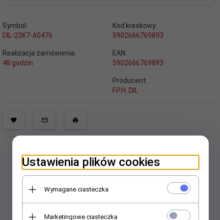
Symbol:
Kod kreskowy:
DIL-23K7-A0476
5902666769893
Realizacja zamówienia:
EAN:
48 godzin
5902666769893
Producent:
F.P.H. DIL
Ustawienia plików cookies
Wymagane ciasteczka
Polecamy
Marketingowe ciasteczka