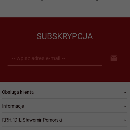
SUBSKRYPCJA
-- wpisz adres e-mail --
Obsługa klienta
Informacje
F.P.H. 'DIL' Sławomir Pomorski