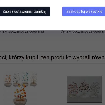
Zapisz ustawienia i zamknij
Zaakceptuj wszystkie
arbonka metalowa z napisem
SKARBONKA METALOWA 10 P
sa na czarną godzinę'. Rozmiar
12x10 cm
ena widoczna po zalogowaniu
Cena widoczna po zalogowan
nci, którzy kupili ten produkt wybrali równi