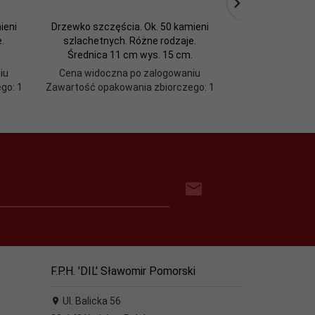
ieni
Drzewko szczęścia. Ok. 50 kamieni
FONTANNA TOR
.
szlachetnych. Różne rodzaje.
.
Średnica 11 cm wys. 15 cm.
iu
Cena widoczna po zalogowaniu
Cena widoczn
go: 1
Zawartość opakowania zbiorczego: 1
Zawartość opako
F.P.H. 'DIL' Sławomir Pomorski
Ul. Balicka 56