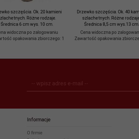
ewko szczęścia. Ok. 20 kamieni
Drzewko szczęścia. Ok. 40 kam
zlachetnych. Różne rodzaje.
szlachetnych. Różne rodzaje
Średnica 6 cm wys. 10 cm.
Średnica 8,5 cm wys.13 cm
ena widoczna po zalogowaniu
Cena widoczna po zalogowan
rtość opakowania zbiorczego: 1
Zawartość opakowania zbiorcze
-- wpisz adres e-mail --
Informacje
O firmie