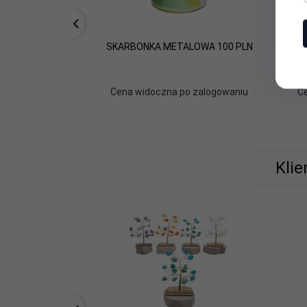
SKARBONKA METALOWA 100 PLN
Sk
'Ka
Cena widoczna po zalogowaniu
C
Klie