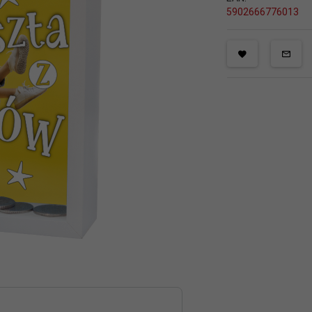
5902666776013