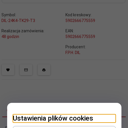
Symbol:
Kod kreskowy:
DIL-24K4-TK29-T3
5902666775559
Realizacja zamówienia:
EAN:
48 godzin
5902666775559
Producent:
F.P.H. DIL
OPIS PRODUKTU
Ustawienia plików cookies