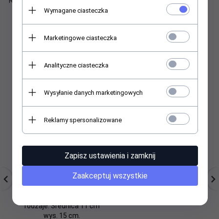
Rozmiar 28x15 cm
Wymagane ciasteczka
Marketingowe ciasteczka
Polecamy
Analityczne ciasteczka
Wysyłanie danych marketingowych
Reklamy spersonalizowane
Zapisz ustawienia i zamknij
Zaakceptuj wszystkie
Drzewko szczęścia. Ok.
Statuetka 'Na 10
Dr
50 kamieni
rocznicę ślubu'
szlachetnych. Różne
sz
rodzaje. Średnica 11 cm
wys. 15 cm.