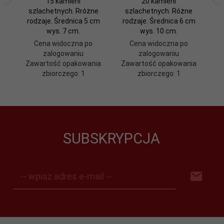
15 kamieni
20 kamieni
szlachetnych. Rróżne
szlachetnych. Różne
rodzaje. Średnica 5 cm
rodzaje. Średnica 6 cm
ro
wys. 7 cm.
wys. 10 cm.
Cena widoczna po
Cena widoczna po
zalogowaniu
zalogowaniu
Zawartość opakowania
Zawartość opakowania
Z
zbiorczego: 1
zbiorczego: 1
SUBSKRYPCJA
-- wpisz adres e-mail --