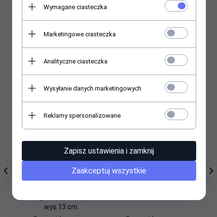
Wymagane ciasteczka
Marketingowe ciasteczka
Polecamy
Analityczne ciasteczka
Wysyłanie danych marketingowych
Reklamy spersonalizowane
Zapisz ustawienia i zamknij
Drzewko szczęścia. Ok.
Fontanna tortowa, 1
F
Zaakceptuj wszystkie
40 kamieni
szt./ opakowanie.
szlachetnych. Różne
rodzaje. Średnica 8,5 cm
wys.13 cm.