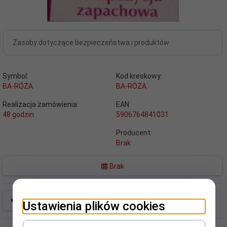
Zasoby dotyczące bezpieczeństwa i produktów
Symbol:
Kod kreskowy:
BA-RÓŻA
BA-RÓŻA
Realizacja zamówienia:
EAN:
48 godzin
5906764841031
Producent:
Brak
Brak
Ustawienia plików cookies