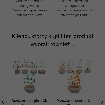
Cena widoczna po
Cena widoczna po
zalogowaniu
zalogowaniu
Zawartość opakowania
Zawartość opakowania
Z
zbiorczego: 1 szt.
zbiorczego: 1 szt.
Klienci, którzy kupili ten produkt
wybrali również...
Drzewko szczęścia. Ok.
Drzewko szczęścia. Ok.
Dr