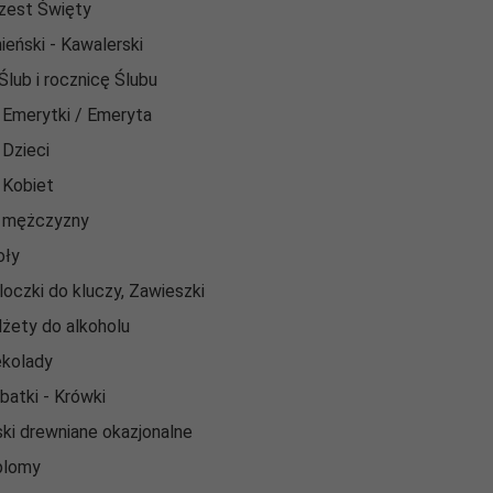
zest Święty
ieński - Kawalerski
Ślub i rocznicę Ślubu
 Emerytki / Emeryta
 Dzieci
 Kobiet
 mężczyzny
oły
loczki do kluczy, Zawieszki
żety do alkoholu
kolady
batki - Krówki
ki drewniane okazjonalne
plomy