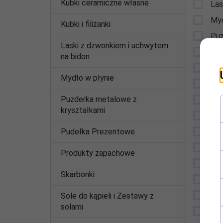
Kubki ceramiczne własne
Las
Myd
Kubki i filiżanki
Puz
Laski z dzwonkiem i uchwytem
Pud
na bidon
Pro
Mydło w płynie
Ska
Puzderka metalowe z
Sol
kryształkami
Tab
Pudełka Prezentowe
Tor
Tyl
Produkty zapachowe
Poz
Skarbonki
Wsz
Pro
Sole do kąpieli i Zestawy z
solami
DZ