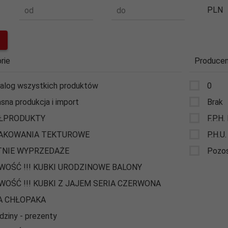
PLN
od
do
rie
Producen
alog wszystkich produktów
0
sna produkcja i import
Brak
ŁPRODUKTY
F.P.H.
AKOWANIA TEKTUROWE
P.H.U.
TNIE WYPRZEDAŻE
Pozos
WOŚĆ !!! KUBKI URODZINOWE BALONY
WOŚĆ !!! KUBKI Z JAJEM SERIA CZERWONA
A CHŁOPAKA
dziny - prezenty