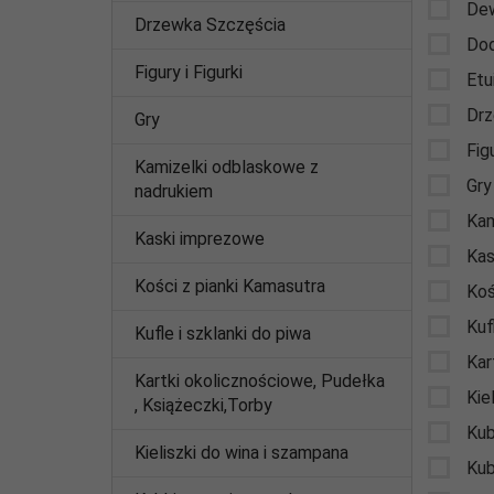
Dew
Drzewka Szczęścia
Dod
Figury i Figurki
Etu
Drz
Gry
Figu
Kamizelki odblaskowe z
Gry
nadrukiem
Kam
Kaski imprezowe
Kas
Kości z pianki Kamasutra
Koś
Kuf
Kufle i szklanki do piwa
Kar
Kartki okolicznościowe, Pudełka
Kie
, Książeczki,Torby
Kub
Kieliszki do wina i szampana
Kubk