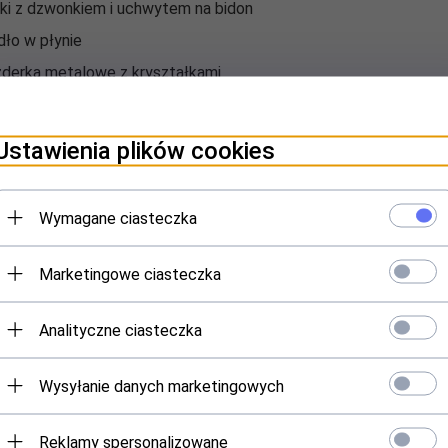
ki z dzwonkiem i uchwytem na bidon
ło w płynie
derka metalowe z kryształkami
ełka Prezentowe
dukty zapachowe
Ustawienia plików cookies
rbonki
e do kąpieli i Zestawy z solami
Wymagane ciasteczka
liczki drewniane z nadrukiem
by materiałowe z nadrukiem
Marketingowe ciasteczka
ko Dla Dorosłych - Na Wesoło
ostałe
Analityczne ciasteczka
ystko do 4,99 zł
Wysyłanie danych marketingowych
dukty Hurtowni Partnerskich
IEŃ TATY
Reklamy spersonalizowane