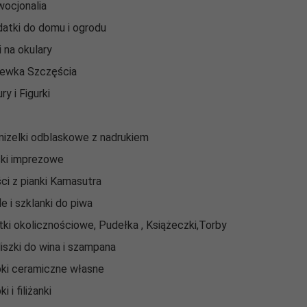
ocjonalia
atki do domu i ogrodu
i na okulary
ewka Szczęścia
ry i Figurki
izelki odblaskowe z nadrukiem
ki imprezowe
ci z pianki Kamasutra
le i szklanki do piwa
tki okolicznościowe, Pudełka , Książeczki,Torby
liszki do wina i szampana
ki ceramiczne własne
i i filiżanki