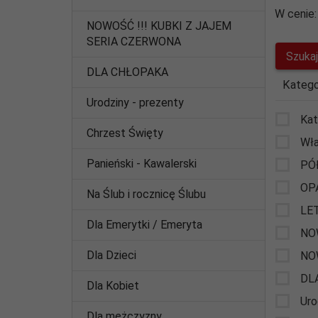
W cenie:
NOWOŚĆ !!! KUBKI Z JAJEM
SERIA CZERWONA
DLA CHŁOPAKA
Katego
Urodziny - prezenty
Kat
Chrzest Święty
Wła
Panieński - Kawalerski
PÓ
OP
Na Ślub i rocznicę Ślubu
LE
Dla Emerytki / Emeryta
NO
Dla Dzieci
NO
DL
Dla Kobiet
Uro
Dla mężczyzny