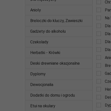
Chr
Anioły
Pan
Na 
Breloczki do kluczy, Zawieszki
Dla
Gadżety do alkoholu
Dla
Dla
Czekolady
Dla
Herbatki - Krówki
Ani
Deski drewniane okazjonalne
Bre
Gad
Dyplomy
Cze
Dewocjonalia
Her
Dodatki do domu i ogrodu
Des
Dy
Etui na okulary