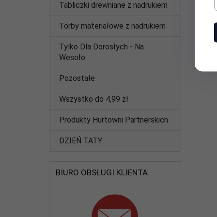
Tabliczki drewniane z nadrukiem
Torby materiałowe z nadrukiem
Tylko Dla Dorosłych - Na
Wesoło
Pozostałe
Wszystko do 4,99 zł
Produkty Hurtowni Partnerskich
DZIEŃ TATY
BIURO OBSŁUGI KLIENTA