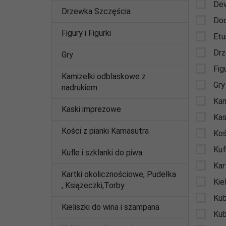
Dew
Drzewka Szczęścia
Dod
Figury i Figurki
Etu
Drz
Gry
Figu
Kamizelki odblaskowe z
Gry
nadrukiem
Kam
Kaski imprezowe
Kas
Kości z pianki Kamasutra
Koś
Kuf
Kufle i szklanki do piwa
Kar
Kartki okolicznościowe, Pudełka
Kie
, Książeczki,Torby
Kub
Kieliszki do wina i szampana
Kubk