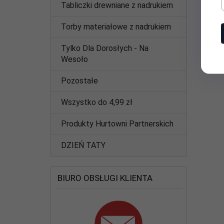
Tabliczki drewniane z nadrukiem
Torby materiałowe z nadrukiem
Tylko Dla Dorosłych - Na
Wesoło
Pozostałe
Wszystko do 4,99 zł
Produkty Hurtowni Partnerskich
DZIEŃ TATY
BIURO OBSŁUGI KLIENTA