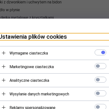
ki z dzwonkiem i uchwytem na bidon
ło w płynie
derka metalowe z kryształkami
ełka Prezentowe
dukty zapachowe
Ustawienia plików cookies
rbonki
e do kąpieli i Zestawy z solami
Wymagane ciasteczka
liczki drewniane z nadrukiem
by materiałowe z nadrukiem
Marketingowe ciasteczka
ko Dla Dorosłych - Na Wesoło
ostałe
Analityczne ciasteczka
ystko do 4,99 zł
Wysyłanie danych marketingowych
dukty Hurtowni Partnerskich
IEŃ TATY
Reklamy spersonalizowane