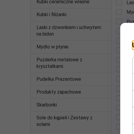
Kubki ceramiczne własne
Las
Myd
Kubki i filiżanki
Puz
Laski z dzwonkiem i uchwytem
Pud
na bidon
Pro
Mydło w płynie
Ska
Puzderka metalowe z
Sol
kryształkami
Tab
Pudełka Prezentowe
Tor
Tyl
Produkty zapachowe
Poz
Skarbonki
Wsz
Pro
Sole do kąpieli i Zestawy z
solami
DZ