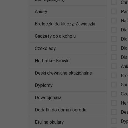
Chr
Anioły
Pan
Na 
Breloczki do kluczy, Zawieszki
Dla
Gadżety do alkoholu
Dla
Dla
Czekolady
Dla
Herbatki - Krówki
Ani
Deski drewniane okazjonalne
Bre
Gad
Dyplomy
Cze
Dewocjonalia
Her
Dodatki do domu i ogrodu
Des
Dy
Etui na okulary