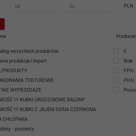
PLN
od
do
rie
Producen
alog wszystkich produktów
0
sna produkcja i import
Brak
ŁPRODUKTY
F.P.H.
AKOWANIA TEKTUROWE
P.H.U.
TNIE WYPRZEDAŻE
Pozos
WOŚĆ !!! KUBKI URODZINOWE BALONY
WOŚĆ !!! KUBKI Z JAJEM SERIA CZERWONA
A CHŁOPAKA
dziny - prezenty