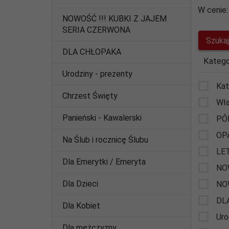
W cenie:
NOWOŚĆ !!! KUBKI Z JAJEM
SERIA CZERWONA
DLA CHŁOPAKA
Katego
Urodziny - prezenty
Kat
Chrzest Święty
Wła
Panieński - Kawalerski
PÓ
OP
Na Ślub i rocznicę Ślubu
LE
Dla Emerytki / Emeryta
NO
Dla Dzieci
NO
DL
Dla Kobiet
Uro
Dla mężczyzny