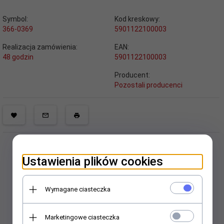
Symbol:
Kod kreskowy:
366-0369
5901122100003
Realizacja zamówienia:
EAN:
48 godzin
5901122100003
Producent:
Pozostali producenci
Ustawienia plików cookies
Wymagane ciasteczka
Polecamy
Marketingowe ciasteczka