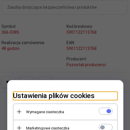
Zasoby dotyczące bezpieczeństwa i produktów
Symbol:
Kod kreskowy:
366-0385
5901122113768
Realizacja zamówienia:
EAN:
48 godzin
5901122113768
Producent:
Pozostali producenci
Ustawienia plików cookies
Wymagane ciasteczka
Polecamy
Marketingowe ciasteczka