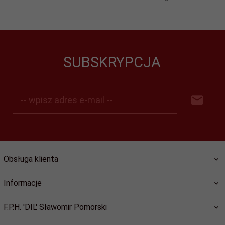
SUBSKRYPCJA
-- wpisz adres e-mail --
Obsługa klienta
Informacje
F.P.H. 'DIL' Sławomir Pomorski