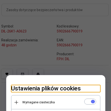
Zasoby dotyczące bezpieczeństwa i produktów
Symbol:
Kod kreskowy:
DIL-26K1-A0623
5902666790019
Realizacja zamówienia:
EAN:
48 godzin
5902666790019
Producent:
F.P.H. DIL
Ustawienia plików cookies
Wymagane ciasteczka