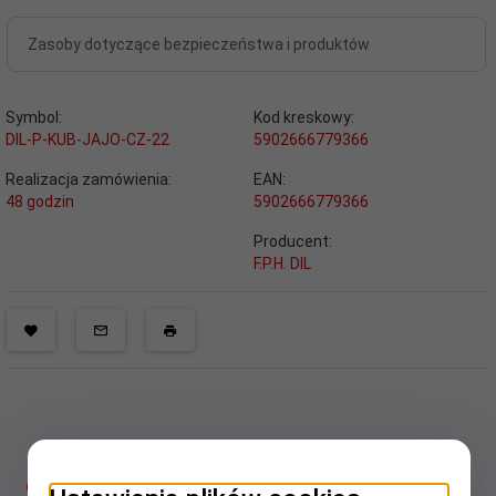
Zasoby dotyczące bezpieczeństwa i produktów
Symbol:
Kod kreskowy:
DIL-P-KUB-JAJO-CZ-22
5902666779366
Realizacja zamówienia:
EAN:
48 godzin
5902666779366
Producent:
F.P.H. DIL
OPIS PRODUKTU