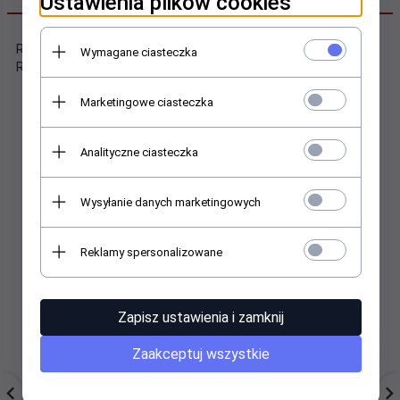
Ustawienia plików cookies
Rozmiar kubka: średnica 8 cm, wys. 9,5 cm, pojemność 330 ml.
Wymagane ciasteczka
Rozmiar opakowania 15,5x19,5x8,5cm
Marketingowe ciasteczka
Analityczne ciasteczka
Polecamy
Wysyłanie danych marketingowych
Reklamy spersonalizowane
Zapisz ustawienia i zamknij
Zaakceptuj wszystkie
Drzewko szczęścia. 8
FONTANNA TORTOWA