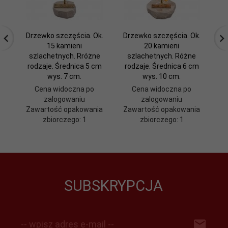
Drzewko szczęścia. Ok.
Drzewko szczęścia. Ok.
Dr
15 kamieni
20 kamieni
szlachetnych. Rróżne
szlachetnych. Różne
rodzaje. Średnica 5 cm
rodzaje. Średnica 6 cm
ro
wys. 7 cm.
wys. 10 cm.
Cena widoczna po
Cena widoczna po
zalogowaniu
zalogowaniu
Zawartość opakowania
Zawartość opakowania
Z
zbiorczego: 1
zbiorczego: 1
SUBSKRYPCJA
-- wpisz adres e-mail --