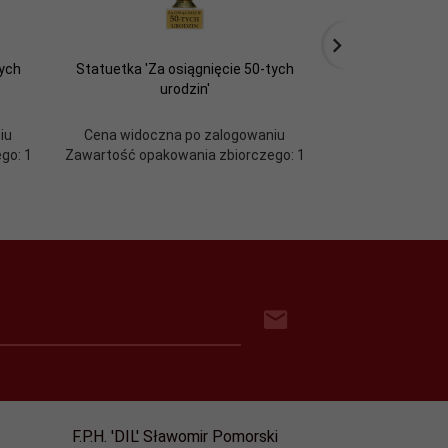
tych
Statuetka 'Za osiągnięcie 50-tych
Statuetka 'Za o
urodzin'
ur
iu
Cena widoczna po zalogowaniu
Cena widoczn
go: 1
Zawartość opakowania zbiorczego: 1
Zawartość opako
F.P.H. 'DIL' Sławomir Pomorski