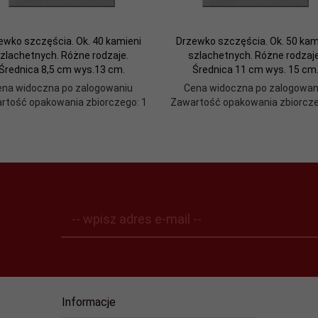
ewko szczęścia. Ok. 40 kamieni
Drzewko szczęścia. Ok. 50 kam
zlachetnych. Różne rodzaje.
szlachetnych. Różne rodzaje
Średnica 8,5 cm wys.13 cm.
Średnica 11 cm wys. 15 cm
ena widoczna po zalogowaniu
Cena widoczna po zalogowan
rtość opakowania zbiorczego: 1
Zawartość opakowania zbiorcze
-- wpisz adres e-mail --
Informacje