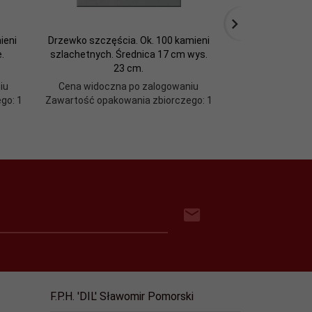
ieni
Drzewko szczęścia. Ok. 100 kamieni
Laska 'Pod
.
szlachetnych. Średnica 17 cm wys.
.
23 cm.
iu
Cena widoczna po zalogowaniu
Cena widoczn
go: 1
Zawartość opakowania zbiorczego: 1
F.P.H. 'DIL' Sławomir Pomorski