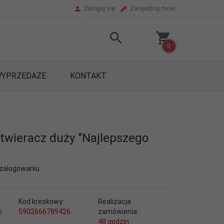
Zaloguj się
Zarejestruj mnie
0
YPRZEDAŻE
KONTAKT
otwieracz duży "Najlepszego
 zalogowaniu
Kod kreskowy:
Realizacja
6
5902666789426
zamówienia:
48 godzin