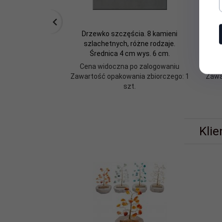
Drzewko szczęścia. 8 kamieni
szlachetnych, różne rodzaje.
Średnica 4 cm wys. 6 cm.
Cena widoczna po zalogowaniu
C
Zawartość opakowania zbiorczego: 1
Zawa
szt.
Klie