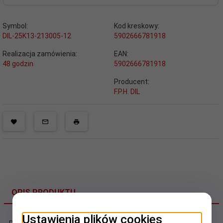
Symbol:
Kod kreskowy:
DIL-25K13-213005-12
5902666781918
Realizacja zamówienia:
EAN:
48 godzin
5902666781918
Producent:
F.P.H. DIL
OPIS PRODUKTU
Ustawienia plików cookies