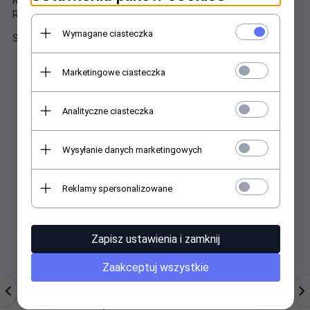
Rozmiar opakowaniu 7x8 cm
Rozmiar ręcznika 20x20 cm
Wymagane ciasteczka
Skład: 80% poliester, 20% poliamid
Marketingowe ciasteczka
Analityczne ciasteczka
Polecamy
Wysyłanie danych marketingowych
Reklamy spersonalizowane
Zapisz ustawienia i zamknij
Zaakceptuj wszystkie
Drzewko szczęścia. Ok.
Fontanna tortowa, 1
F
100 kamieni
szt./ opakowanie.