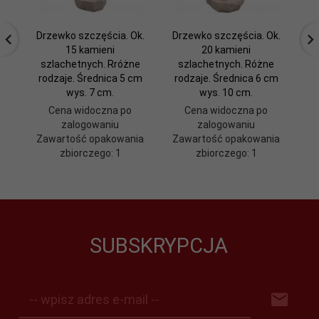
Drzewko szczęścia. Ok.
Drzewko szczęścia. Ok.
D
15 kamieni
20 kamieni
k
szlachetnych. Rróżne
szlachetnych. Różne
ró
rodzaje. Średnica 5 cm
rodzaje. Średnica 6 cm
wys. 7 cm.
wys. 10 cm.
Cena widoczna po
Cena widoczna po
zalogowaniu
zalogowaniu
Zawartość opakowania
Zawartość opakowania
Z
zbiorczego: 1
zbiorczego: 1
SUBSKRYPCJA
-- wpisz adres e-mail --