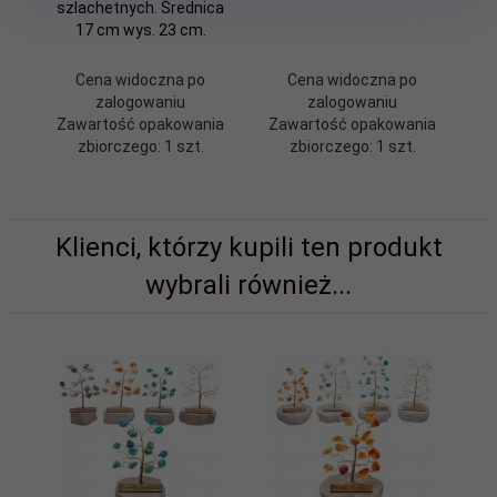
szlachetnych. Średnica
17 cm wys. 23 cm.
Cena widoczna po
Cena widoczna po
zalogowaniu
zalogowaniu
Zawartość opakowania
Zawartość opakowania
Z
zbiorczego: 1 szt.
zbiorczego: 1 szt.
Klienci, którzy kupili ten produkt
wybrali również...