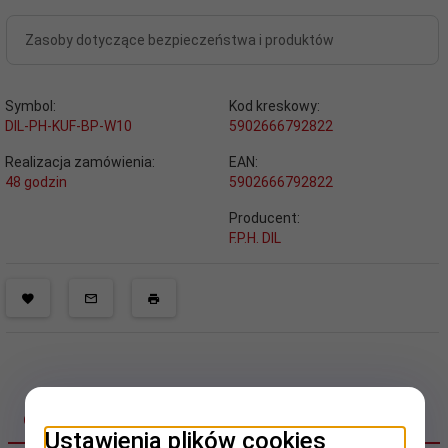
Zasoby dotyczące bezpieczeństwa i produktów
Symbol:
Kod kreskowy:
DIL-PH-KUF-BP-W10
5902666792822
Realizacja zamówienia:
EAN:
48 godzin
5902666792822
Producent:
F.P.H. DIL
OPIS PRODUKTU
Ustawienia plików cookies