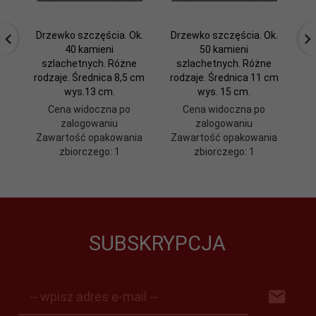
Drzewko szczęścia. Ok.
Drzewko szczęścia. Ok.
Dr
40 kamieni
50 kamieni
szlachetnych. Różne
szlachetnych. Różne
sz
rodzaje. Średnica 8,5 cm
rodzaje. Średnica 11 cm
wys.13 cm.
wys. 15 cm.
Cena widoczna po
Cena widoczna po
zalogowaniu
zalogowaniu
Zawartość opakowania
Zawartość opakowania
Z
zbiorczego: 1
zbiorczego: 1
SUBSKRYPCJA
-- wpisz adres e-mail --