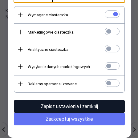
Kufel 500ml
Wymagane ciasteczka
Nie nadaje się do mycia w zmywarce
Marketingowe ciasteczka
Analityczne ciasteczka
Polecamy
Wysyłanie danych marketingowych
Reklamy spersonalizowane
Zapisz ustawienia i zamknij
Zaakceptuj wszystkie
FONTANNA TORTOWA
Fontanna tortowa, 1
Dr
DŁUGA kpl-4szt
szt./ opakowanie.