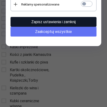
Etui na okulary
Reklamy spersonalizowane
Drzewka Szczęścia
Figury i Figurki
Zapisz ustawienia i zamknij
Gry
Zaakceptuj wszystkie
Kamizelki odblaskowe z
nadrukiem
Kaski imprezowe
Kości z pianki Kamasutra
Kufle i szklanki do piwa
Kartki okolicznościowe,
Pudełka ,
Książeczki,Torby
Kieliszki do wina i
szampana
Kubki ceramiczne
własne