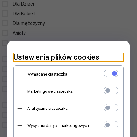
Dla Dzieci
Dla Kobiet
Dla mężczyzny
Anioły
Breloczki do kluczy,
Zawieszki
Ustawienia plików cookies
Gadżety do alkoholu
Czekolady
Wymagane ciasteczka
Herbatki - Krówki
Deski drewniane
Marketingowe ciasteczka
okazjonalne
Dyplomy
Analityczne ciasteczka
Dewocjonalia
Dodatki do domu i
Wysyłanie danych marketingowych
ogrodu