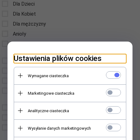
Dla Dzieci
Dla Kobiet
Dla mężczyzny
Anioły
Breloczki do kluczy,
Zawieszki
Ustawienia plików cookies
Gadżety do alkoholu
Czekolady
Wymagane ciasteczka
Herbatki - Krówki
Deski drewniane
Marketingowe ciasteczka
okazjonalne
Dyplomy
Analityczne ciasteczka
Dewocjonalia
Dodatki do domu i
Wysyłanie danych marketingowych
ogrodu