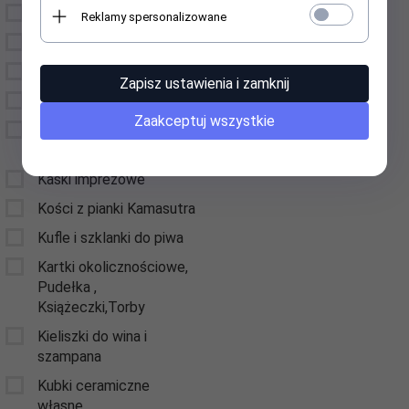
Etui na okulary
Reklamy spersonalizowane
Drzewka Szczęścia
Figury i Figurki
Zapisz ustawienia i zamknij
Gry
Zaakceptuj wszystkie
Kamizelki odblaskowe z
nadrukiem
Kaski imprezowe
Kości z pianki Kamasutra
Kufle i szklanki do piwa
Kartki okolicznościowe,
Pudełka ,
Książeczki,Torby
Kieliszki do wina i
szampana
Kubki ceramiczne
własne