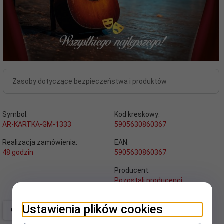
Zasoby dotyczące bezpieczeństwa i produktów
Symbol:
Kod kreskowy:
AR-KARTKA-GM-1333
5905630860367
Realizacja zamówienia:
EAN:
48 godzin
5905630860367
Producent:
Pozostali producenci
Ustawienia plików cookies