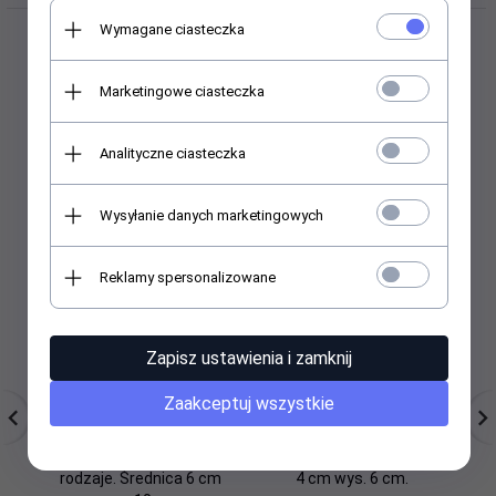
Wymagane ciasteczka
Marketingowe ciasteczka
Polecamy
Analityczne ciasteczka
Wysyłanie danych marketingowych
Reklamy spersonalizowane
Zapisz ustawienia i zamknij
Zaakceptuj wszystkie
Drzewko szczęścia. Ok.
Drzewko szczęścia. 8
Dr
20 kamieni
kamieni szlachetnych,
szlachetnych. Różne
różne rodzaje. Średnica
rodzaje. Średnica 6 cm
4 cm wys. 6 cm.
ro