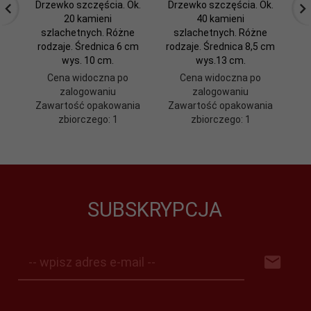
Drzewko szczęścia. Ok.
Drzewko szczęścia. Ok.
20 kamieni
40 kamieni
szlachetnych. Różne
szlachetnych. Różne
rodzaje. Średnica 6 cm
rodzaje. Średnica 8,5 cm
wys. 10 cm.
wys.13 cm.
Cena widoczna po
Cena widoczna po
zalogowaniu
zalogowaniu
Zawartość opakowania
Zawartość opakowania
Z
zbiorczego: 1
zbiorczego: 1
SUBSKRYPCJA
-- wpisz adres e-mail --