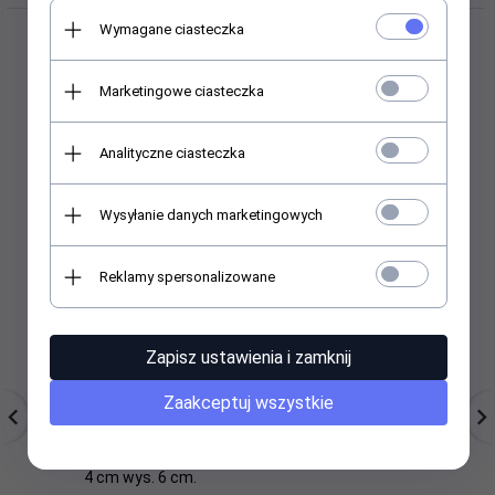
Wymagane ciasteczka
Marketingowe ciasteczka
Polecamy
Analityczne ciasteczka
Wysyłanie danych marketingowych
Reklamy spersonalizowane
Zapisz ustawienia i zamknij
Zaakceptuj wszystkie
Drzewko szczęścia. 8
Statuetka 'Na 1 rocznicę
F
kamieni szlachetnych,
ślubu'
różne rodzaje. Średnica
4 cm wys. 6 cm.