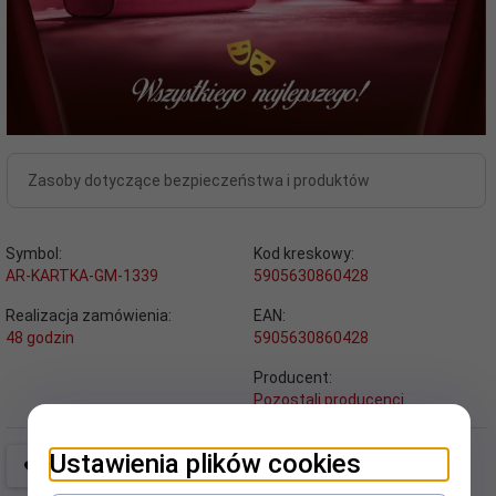
Zasoby dotyczące bezpieczeństwa i produktów
Symbol:
Kod kreskowy:
AR-KARTKA-GM-1339
5905630860428
Realizacja zamówienia:
EAN:
48 godzin
5905630860428
Producent:
Pozostali producenci
Ustawienia plików cookies