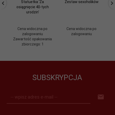
Statuetka 'Za
Zestaw sexoholików
Z
osiągnięcie 40-tych
urodzin'
Cena widoczna po
Cena widoczna po
zalogowaniu
zalogowaniu
Zawartość opakowania
zbiorczego: 1
SUBSKRYPCJA
-- wpisz adres e-mail --