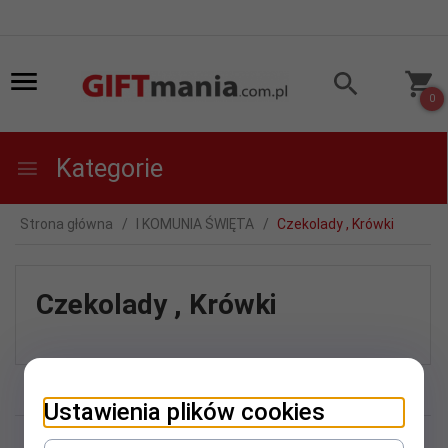
0
Kategorie
Strona główna
I KOMUNIA ŚWIĘTA
Czekolady , Krówki
Czekolady , Krówki
Ustawienia plików cookies
Niestety nie znaleziono