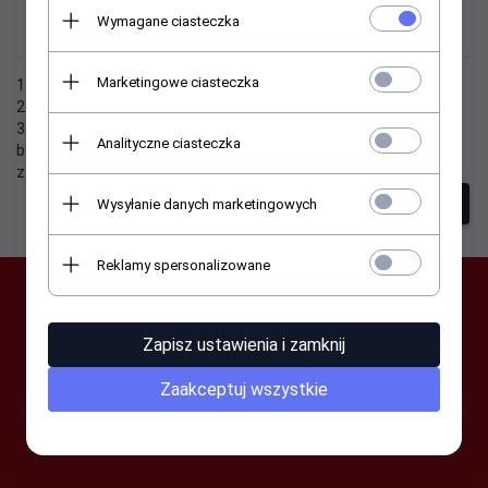
Wymagane ciasteczka
produktu!
Marketingowe ciasteczka
1. Sprawdź poprawność zapytania i spróbuj ponownie.
2. Ogranicz szukane słowa do jednego lub dwóch.
3. Podaj ogólną nazwę produktu, którego szukasz. Później
Analityczne ciasteczka
będziesz mógł ograniczyć wyniki wyszukiwania korzystając z
zaawansowanych filtrów.
Wysyłanie danych marketingowych
szukanie zaawansowane
Reklamy spersonalizowane
SUBSKRYPCJA
Zapisz ustawienia i zamknij
Zaakceptuj wszystkie
-- wpisz adres e-mail --