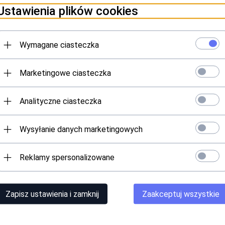
Ustawienia plików cookies
Wymagane ciasteczka
Marketingowe ciasteczka
Analityczne ciasteczka
Wysyłanie danych marketingowych
bek ceramiczny w ozdobnym
Kubek ceramiczny w ozdob
owaniu z napisem "Lawendowa
opakowaniu z napisem "Wspan
Reklamy spersonalizowane
Kobieta"
Kobieta"
na widoczna po zalogowaniu
Cena widoczna po zalogowa
Zapisz ustawienia i zamknij
Zaakceptuj wszystkie