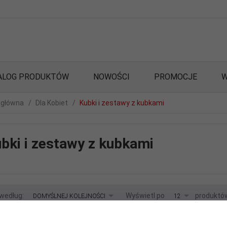
ALOG PRODUKTÓW
NOWOŚCI
PROMOCJE
W
 główna
Dla Kobiet
Kubki i zestawy z kubkami
bki i zestawy z kubkami
sort
pop
 według:
Wyświetl po
produktó
DOMYŚLNEJ KOLEJNOŚCI
12