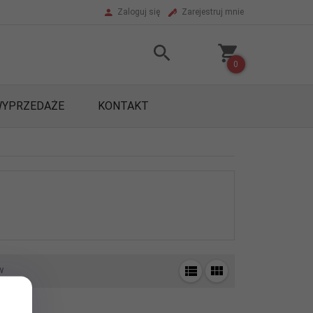
Zaloguj się
Zarejestruj mnie
0
YPRZEDAŻE
KONTAKT
w