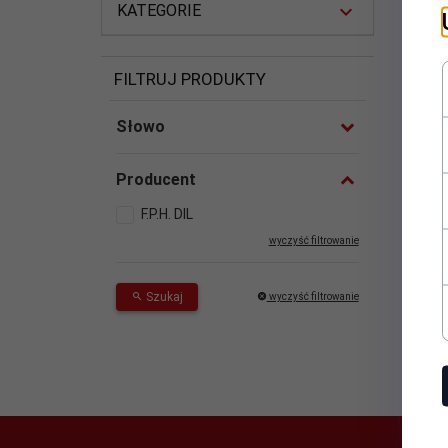
KATEGORIE
FILTRUJ PRODUKTY
Słowo
Producent
F.P.H. DIL
wyczyść filtrowanie
Ku
opak
Szukaj
wyczyść filtrowanie
Ce