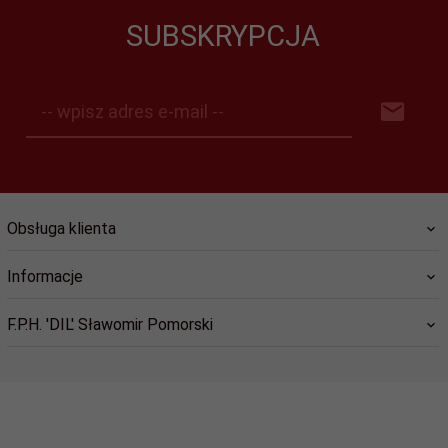
SUBSKRYPCJA
-- wpisz adres e-mail --
Obsługa klienta
Informacje
F.P.H. 'DIL' Sławomir Pomorski
sklep@dil.pl