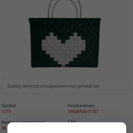
Zasoby dotyczące bezpieczeństwa i produktów
Symbol:
Kod kreskowy:
1319
5902693611721
Realizacja zamówienia:
EAN:
48 godzin
5902693611721