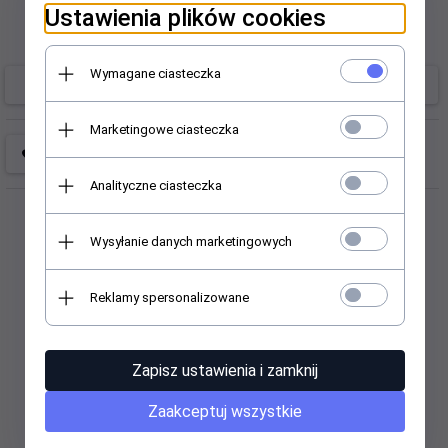
Ustawienia plików cookies
Producent:
Brak
Wymagane ciasteczka
Brak
Marketingowe ciasteczka
Analityczne ciasteczka
Wysyłanie danych marketingowych
Reklamy spersonalizowane
Polecamy
Zapisz ustawienia i zamknij
Wyprzedaż
Wyprzedaż
Zaakceptuj wszystkie