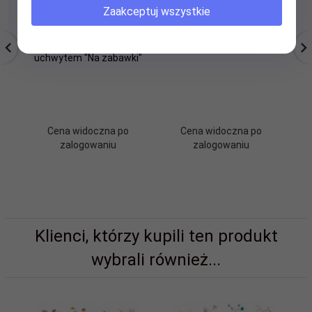
Zaakceptuj wszystkie
Skarbonka PCV z
Skarbonka MDF
wciskanym wieczkiem i
"Fundusz na zachcianki"
uchwytem "Na zabawki"
Cena widoczna po
Cena widoczna po
zalogowaniu
zalogowaniu
Klienci, którzy kupili ten produkt
wybrali również...