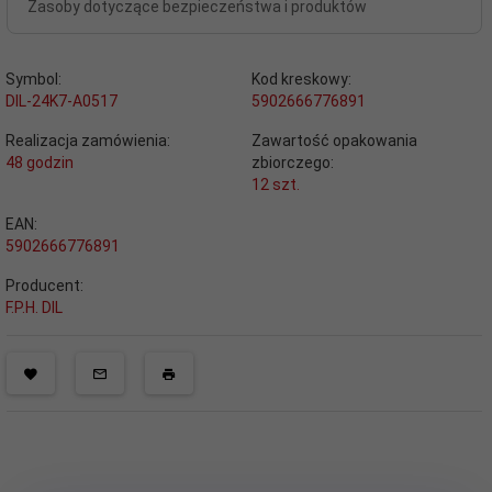
Zasoby dotyczące bezpieczeństwa i produktów
Symbol:
Kod kreskowy:
DIL-24K7-A0517
5902666776891
Realizacja zamówienia:
Zawartość opakowania
48 godzin
zbiorczego:
12 szt.
EAN:
5902666776891
Producent:
F.P.H. DIL