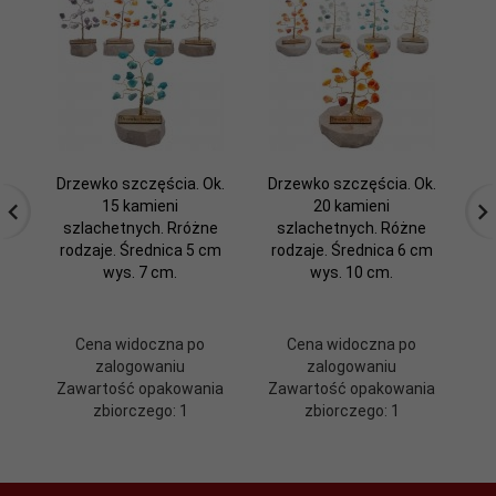
Drzewko szczęścia. Ok.
Drzewko szczęścia. Ok.
Dr
15 kamieni
20 kamieni
szlachetnych. Rróżne
szlachetnych. Różne
rodzaje. Średnica 5 cm
rodzaje. Średnica 6 cm
ro
wys. 7 cm.
wys. 10 cm.
Cena widoczna po
Cena widoczna po
zalogowaniu
zalogowaniu
Zawartość opakowania
Zawartość opakowania
Z
zbiorczego: 1
zbiorczego: 1